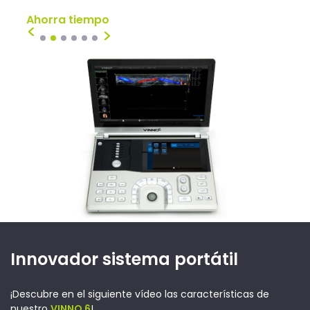
Ahorra tiempo
Real
1
2
3
4
5
6
Innovador sistema portátil
¡Descubre en el siguiente vídeo las características de
nuestro
VINNO 6
!