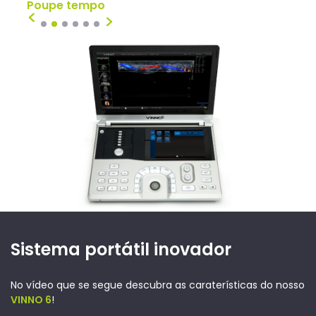
kg)
Poupe tempo
Real
1
2
3
4
5
6
Sistema portátil inovador
No vídeo que se segue descubra as caraterísticas do nosso
VINNO 6
!