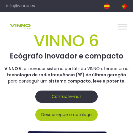
Skip
info@vinno.es
to
content
VINNO 6
Ecógrafo inovador e compacto
VINNO 6
, o inovador sistema portátil da VINNO oferece uma
tecnologia de radiofrequência (RF) de última geração
para conseguir um
sistema compacto, leve e potente
.
Contacte-nos
Descarregue o catálogo