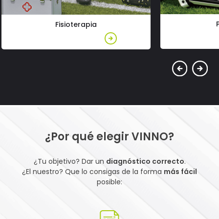
Fisioterapia
Más i
Más información
¿Por qué elegir VINNO?
¿Tu objetivo? Dar un
diagnóstico correcto
.
¿El nuestro? Que lo consigas de la forma
más fácil
posible: