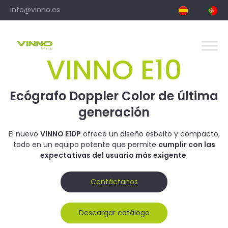
Skip
info@vinno.es
to
content
VINNO E10
Ecógrafo Doppler Color de última
generación
El nuevo
VINNO E10P
ofrece un diseño esbelto y compacto,
todo en un equipo potente que permite
cumplir con las
expectativas del usuario más exigente
.
Contáctanos
Descargar catálogo