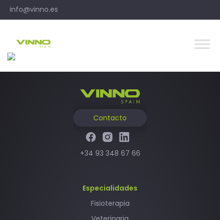
Skip
Navegación
info@vinno.es
to
de
content
Francisco Pereira
entradas
Contacto
+34 93 348 67 66
Especialidades
Fisioterapia
Veterinaria